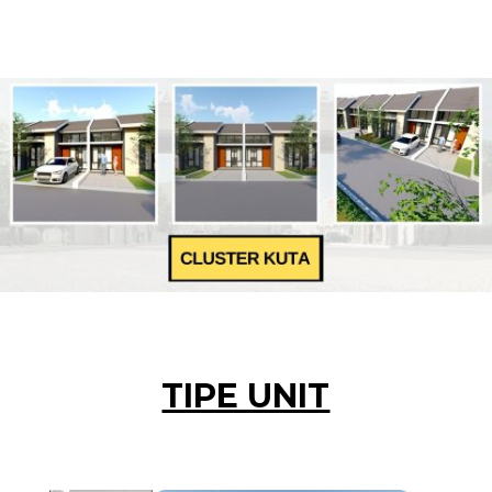
TIPE UNIT